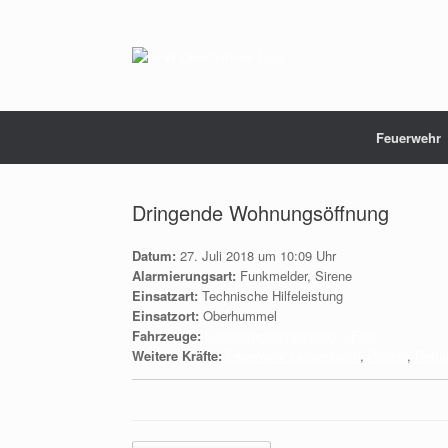
Zum
Inhalt
springen
Feuerwehr
Dringende Wohnungsöffnung
Datum:
27. Juli 2018 um 10:09 Uhr
Alarmierungsart:
Funkmelder, Sirene
Einsatzart:
Technische Hilfeleistung
Einsatzort:
Oberhummel
Fahrzeuge:
Löschgruppenfahrzeug (LF20)
Weitere Kräfte:
Feuerwehr Langenbach
,
Polizei
,
Rettu