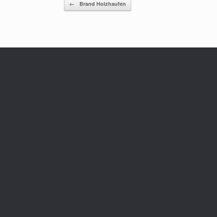
Beitragsnavigation
←
Brand Holzhaufen