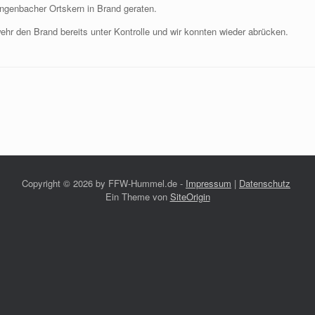
ngenbacher Ortskern in Brand geraten.
hr den Brand bereits unter Kontrolle und wir konnten wieder abrücken.
Copyright ©
2026 by FFW-Hummel.de -
Impressum
|
Datenschutz
Ein Theme von
SiteOrigin