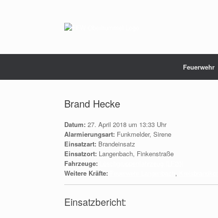
Zum
Inhalt
springen
Feuerwehr
Brand Hecke
Datum:
27. April 2018 um 13:33 Uhr
Alarmierungsart:
Funkmelder, Sirene
Einsatzart:
Brandeinsatz
Einsatzort:
Langenbach, Finkenstraße
Fahrzeuge:
Löschgruppenfahrzeug (LF20)
Weitere Kräfte:
Feuerwehr Langenbach
,
Kreisbrandk
Einsatzbericht: