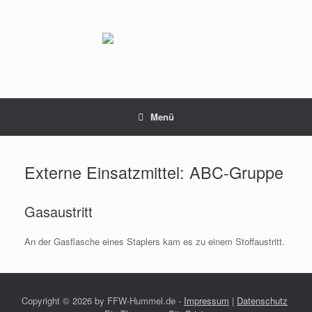
Zum
Inhalt
springen
Menü
Externe Einsatzmittel: ABC-Gruppe
Gasaustritt
An der Gasflasche eines Staplers kam es zu einem Stoffaustritt.
Copyright ©
2026 by FFW-Hummel.de -
Impressum
|
Datenschutz