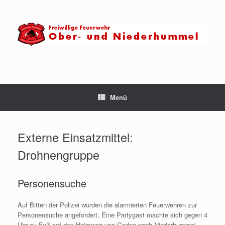
Zum
Inhalt
springen
Menü
Externe Einsatzmittel:
Drohnengruppe
Personensuche
Auf Bitten der Polizei wurden die alarmierten Feuerwehren zur
Personensuche angefordert. Eine Partygast machte sich gegen 4
Uhr zu Fuß auf den Heimweg von Gaden nach Niederhummel.