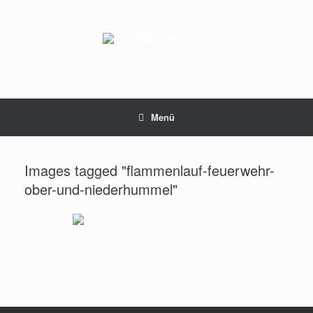
Zum
Inhalt
springen
Menü
Images tagged "flammenlauf-feuerwehr-
ober-und-niederhummel"