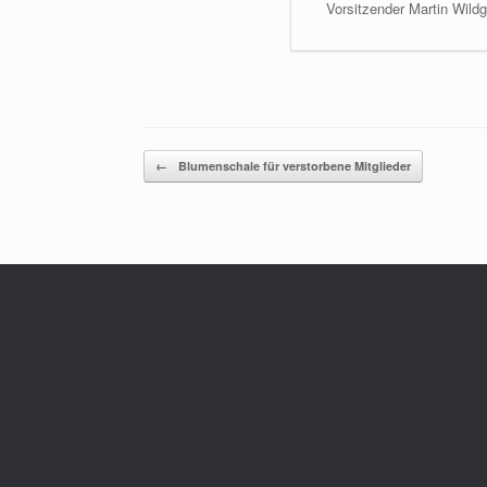
Vorsitzender Martin Wildg
Beitragsnavigation
←
Blumenschale für verstorbene Mitglieder