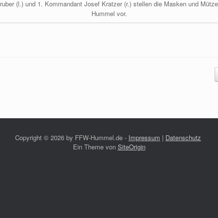
ruber (l.) und 1. Kommandant Josef Kratzer (r.) stellen die Masken und Mütz
Hummel vor.
Copyright ©
2026 by FFW-Hummel.de -
Impressum
|
Datenschutz
Ein Theme von
SiteOrigin