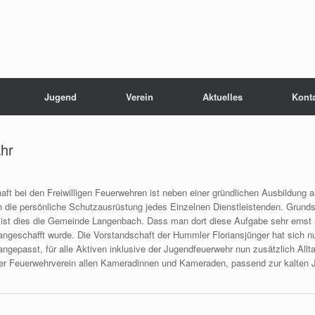
Jugend
Verein
Aktuelles
Kont
ahr
haft bei den Freiwilligen Feuerwehren ist neben einer gründlichen Ausbildung 
ch die persönliche Schutzausrüstung jedes Einzelnen Dienstleistenden. Grunds
st dies die Gemeinde Langenbach. Dass man dort diese Aufgabe sehr ernst ni
geschafft wurde. Die Vorstandschaft der Hummler Floriansjünger hat sich nu
ngepasst, für alle Aktiven inklusive der Jugendfeuerwehr nun zusätzlich Al
 Feuerwehrverein allen Kameradinnen und Kameraden, passend zur kalten Ja