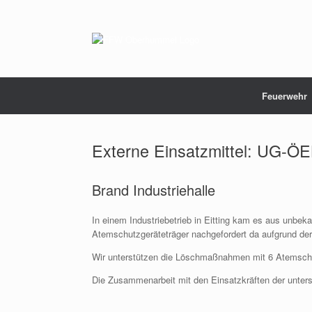
Zum
Inhalt
springen
Feuerwehr
Externe Einsatzmittel: UG-ÖEL
Brand Industriehalle
In einem Industriebetrieb in Eitting kam es aus unbek
Atemschutzgeräteträger nachgefordert da aufgrund der
Wir unterstützen die Löschmaßnahmen mit 6 Atemschu
Die Zusammenarbeit mit den Einsatzkräften der unters