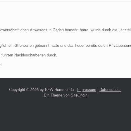
wirtschaftlichen Anwesens in Gaden bemerkt hatte, wurde durch die Leitstel
eglich ein Strohballen gebrannt hatte und das Feuer bereits durch Privatperso
 führten Nachlöscharbeiten durch.
n.
Copyright ©
2026 by FFW-Hummel.de -
Impressum
|
Datenschutz
Ein Theme von
SiteOrigin