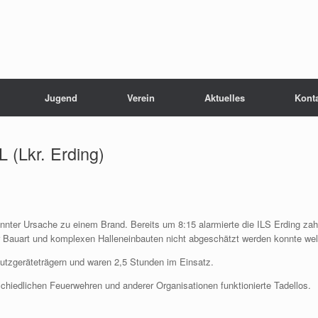
Jugend
Verein
Aktuelles
Kont
 (Lkr. Erding)
annter Ursache zu einem Brand. Bereits um 8:15 alarmierte die ILS Erding zah
 Bauart und komplexen Halleneinbauten nicht abgeschätzt werden konnte welc
tzgeräteträgern und waren 2,5 Stunden im Einsatz.
chiedlichen Feuerwehren und anderer Organisationen funktionierte Tadellos.