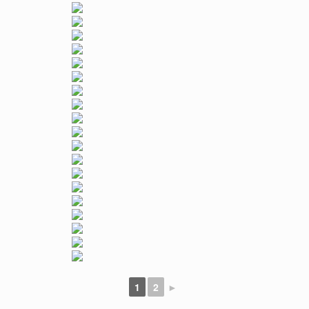
1
2
►