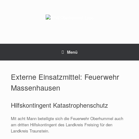
Zum
Inhalt
springen
Menü
Externe Einsatzmittel: Feuerwehr
Massenhausen
Hilfskontingent Katastrophenschutz
Mit acht Mann beteiligte sich die Feuerwehr Oberhummel auch
am dritten Hilfskontingent des Landkreis Freising für den
Landkreis Traunstein.