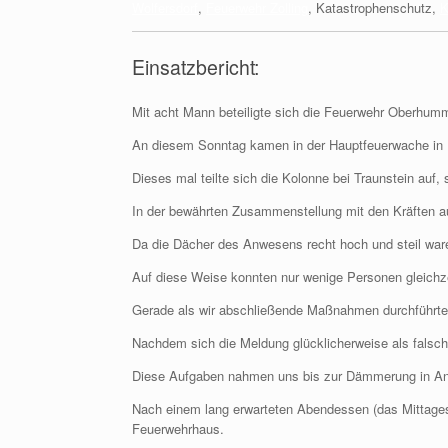
Wolfersdorf
,
Feuerwehr Zolling
, Katastrophenschutz,
K
Einsatzbericht:
Mit acht Mann beteiligte sich die Feuerwehr Oberhumme
An diesem Sonntag kamen in der Hauptfeuerwache in 
Dieses mal teilte sich die Kolonne bei Traunstein auf,
In der bewährten Zusammenstellung mit den Kräften 
Da die Dächer des Anwesens recht hoch und steil war
Auf diese Weise konnten nur wenige Personen gleichzei
Gerade als wir abschließende Maßnahmen durchführten, 
Nachdem sich die Meldung glücklicherweise als falsch 
Diese Aufgaben nahmen uns bis zur Dämmerung in Ans
Nach einem lang erwarteten Abendessen (das Mittagess
Feuerwehrhaus.