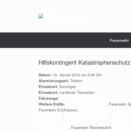
Zum
Inhalt
springen
Feuerwehr
Hilfskontingent Katastrophenschutz
Datum:
13. Januar 2019 um 5:00 Uhr
Alarmierungsart:
Telefon
Einsatzart:
Sonstiges
Einsatzort:
Landkreis Traunstein
Fahrzeuge:
Löschgruppenfahrzeug (LF)
Weitere Kräfte:
Feuerwehr Allershausen
, Feuerwehr A
Feuerwehr Enzlhausen,
Feuerwehr Freising
,
Feuerweh
Hohenkammer
,
Feuerwehr Hörgertshausen
,
Feuerwehr
Mintraching
,
Feuerwehr Moosburg
,
Feuerwehr Nandlst
Feuerwehr Pulling
, Feuerwehr Reichersdorf,
Feuerwehr