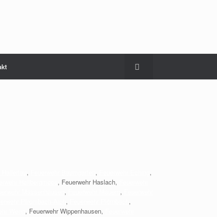
akt
 Hallertau
,
Feuerwehr Baumgarten
,
Feuerwehr Eching
,
erwehr Hallbergmoos
, Feuerwehr Haslach,
Feuerwehr
uerwehr Massenhausen
,
Feuerwehr Mauern
,
Feuerwehr
erwehr Pfrombach-Aich
,
Feuerwehr Plörnbach
,
ehr Weng
, Feuerwehr Wippenhausen,
Feuerwehr