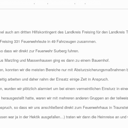
reisbrandkommando
,
Polizei
,
Rettungsdienst
,
THW
,
UG-ÖEL
l auch am dritten Hilfskontingent des Landkreis Freising für den Landkreis T
Freising 331 Feuerwehrleute in 49 Fahrzeugen zusammen.
 so dass wir direkt zur Feuerwehr Surberg fuhren.
aus Marzling und Massenhausen ging es dann zu einem Bauernhof.
en, konnten wir die meisten Bereiche nur mit Absturzsicherungsmaßnahmen b
tig arbeiten und daher nahm der Einsatz einige Zeit in Anspruch.
wurden wir plötzlich alarmiert um bei einem vermeintlichen Einsturz in eine
herausgestellt hatte, waren wir mit mehreren anderen Gruppen an der teilweis
pruch, so dass wir uns anschließend direkt zum Feuerwehrhaus in Traunste
en war ja in der Hektik ausgefallen…) traten wir dann die Heimreise an und