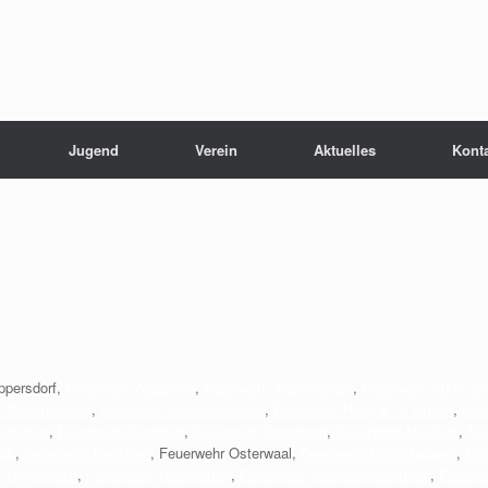
Jugend
Verein
Aktuelles
Kont
ppersdorf,
Feuerwehr Attaching
,
Feuerwehr Attenkirchen
,
Feuerwehr Au in der
r Gammelsdorf
,
Feuerwehr Günzenhausen
,
Feuerwehr Haag a. d. Amper
,
Feu
 Inkofen
,
Feuerwehr Kirchdorf
,
Feuerwehr Kranzberg
,
Feuerwehr Marzling
,
Fe
adt
,
Feuerwehr Neufahrn
, Feuerwehr Osterwaal,
Feuerwehr Paunzhausen
,
Feu
 Tegernbach
,
Feuerwehr Thonstetten
,
Feuerwehr Volkmannsdorferau
,
Feuerw