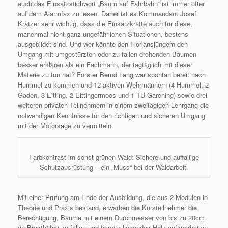
auch das Einsatzstichwort „Baum auf Fahrbahn“ ist immer öfter
auf dem Alarmfax zu lesen. Daher ist es Kommandant Josef
Kratzer sehr wichtig, dass die Einsätzkräfte auch für diese,
manchmal nicht ganz ungefährlichen Situationen, bestens
ausgebildet sind. Und wer könnte den Floriansjüngern den
Umgang mit umgestürzten oder zu fallen drohenden Bäumen
besser erklären als ein Fachmann, der tagtäglich mit dieser
Materie zu tun hat? Förster Bernd Lang war spontan bereit nach
Hummel zu kommen und 12 aktiven Wehrmännern (4 Hummel, 2
Gaden, 3 Eitting, 2 Eittingermoos und 1 TU Garching) sowie drei
weiteren privaten Teilnehmern in einem zweitägigen Lehrgang die
notwendigen Kenntnisse für den richtigen und sicheren Umgang
mit der Motorsäge zu vermitteln.
Farbkontrast im sonst grünen Wald: Sichere und auffällige
Schutzausrüstung – ein „Muss“ bei der Waldarbeit.
Mit einer Prüfung am Ende der Ausbildung, die aus 2 Modulen in
Theorie und Praxis bestand, erwarben die Kursteilnehmer die
Berechtigung, Bäume mit einem Durchmesser von bis zu 20cm
(in Brusthöhe) zu fällen und bereits liegendes Holz aufzuarbeiten.