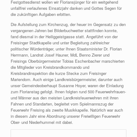
Festgottesdienst wollen wir Floriansjünger für ein weitgehend
unfallfrei verlaufenes Einsatzjahr danken und Gottes Segen für
die zukünftigen Aufgaben erbitten.
Die Aufstellung zum Kirchenzug, der heuer im Gegensatz zu den
vergangenen Jahren bei Bilderbuchwetter stattfinden konnte,
fand diesmal in der Heiliggeistgasse statt. Angeführt von der
Freisinger Stadtkapelle und unter Begleitung zahlreicher
politischer Würdenträger, unter Ihnen Staatsminister Dr. Florian
Herrmann, Landrat Josef Hauner, MdL Benno Zierer und
Freisings Oberbürgermeister Tobias Eschenbacher marschierten
die Mitglieder von Kreisbrandkommando und
Kreisbrandinspektion die kurze Stecke zum Freisinger
Mariendom. Auch einige Landkreisbürgermeister, darunter auch
unser Gemeindeoberhaupt Susanne Hoyer, waren der Einladung
zum Florianstag gefolgt. Ihnen folgten rund 500 Feuerwehrfrauen-
und Männer aus den meisten Landkreisfeuerwehren mit ihren
Fahnen und Standarten, begleitet vom Spielmannszug der
Feuerwehr Freising als zweite Musikkapelle. Natürlich war auch
in diesem Jahr eine Abordnung unserer Freiwilligen Feuerwehr
Ober- und Niederhummel mit dabei.