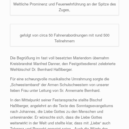
Weltliche Prominenz und Feuerwehrführung an der Spitze des
Zuges,
gefolgt von circa 50 Fahnenabordnungen mit rund 500
Teilnehmern
Die Begrüßung im fast voll besetzten Mariendom übernahm
Kreisbrandrat Manfred Danner, den Festgottesdienst zelebrierte
Weihbischof Dr. Bernhard Haßlberger.
Für eine schwungvolle musikalische Umrahmung sorgte die
„Schwesternband“ der Armen Schulschwestern von unserer
lieben Frau unter Leitung von Sr. Annemarie Bernhard.
In den Mittelpunkt seiner Festansprache stellte Bischof
Haßlberger, angelehnt an die Texte des Sonntagsevangeliums
nach Johannes, die Liebe Gottes zu den Menschen und
untereinander. Er wünschte sich, dass die Liebe Gottes
weiterwirkt in der Welt und stellte klar, dass mit „Liebe“ auch
Toleranz und Respekt gemeint seien. „Auch die Würde des